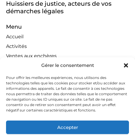
Huissiers de justice, acteurs de vos
démarches légales
Menu
Accueil
Activités
Ventes aux enchères
Gérer le consentement
Compétences territoriales
Jeux concours
Pour offrir les meilleures expériences, nous utilisons des
technologies telles que les cookies pour stocker et/ou accéder aux
Liens
informations des appareils. Le fait de consentir à ces technologies
Contact
nous permettra de traiter des données telles que le comportement
de navigation ou les ID uniques sur ce site. Le fait de ne pas
Contactez-nous
consentir ou de retirer son consentement peut avoir un effet
négatif sur certaines caractéristiques et fonctions.
huissiers@tapella-nilles.lu
+352 26 53 50-1
Accepter