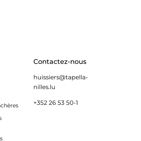
Contactez-nous
huissiers@tapella-
nilles.lu
+352 26 53 50-1
nchères
s
s