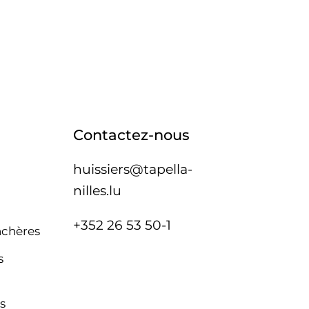
Contactez-nous
huissiers@tapella-
nilles.lu
+352 26 53 50-1
nchères
s
s