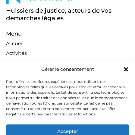
Huissiers de justice, acteurs de vos
démarches légales
Menu
Accueil
Activités
Ventes aux enchères
Gérer le consentement
Compétences territoriales
Jeux concours
Pour offrir les meilleures expériences, nous utilisons des
technologies telles que les cookies pour stocker et/ou accéder aux
Liens
informations des appareils. Le fait de consentir à ces technologies
nous permettra de traiter des données telles que le comportement
Contact
de navigation ou les ID uniques sur ce site. Le fait de ne pas
consentir ou de retirer son consentement peut avoir un effet
Contactez-nous
négatif sur certaines caractéristiques et fonctions.
huissiers@tapella-nilles.lu
Accepter
+352 26 53 50-1