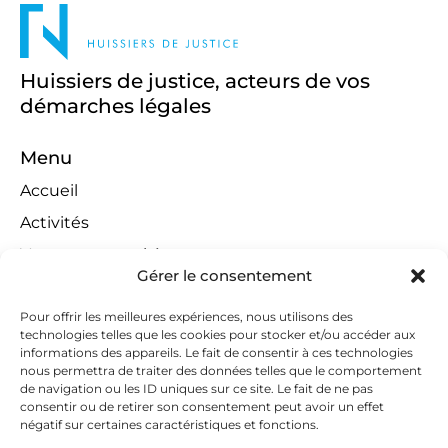
Huissiers de justice, acteurs de vos
démarches légales
Menu
Accueil
Activités
Ventes aux enchères
Gérer le consentement
Compétences territoriales
Jeux concours
Pour offrir les meilleures expériences, nous utilisons des
technologies telles que les cookies pour stocker et/ou accéder aux
Liens
informations des appareils. Le fait de consentir à ces technologies
nous permettra de traiter des données telles que le comportement
Contact
de navigation ou les ID uniques sur ce site. Le fait de ne pas
consentir ou de retirer son consentement peut avoir un effet
Contactez-nous
négatif sur certaines caractéristiques et fonctions.
huissiers@tapella-nilles.lu