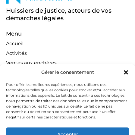
Huissiers de justice, acteurs de vos
démarches légales
Menu
Accueil
Activités
Ventes aux enchères
Gérer le consentement
Compétences territoriales
Jeux concours
Pour offrir les meilleures expériences, nous utilisons des
technologies telles que les cookies pour stocker et/ou accéder aux
Liens
informations des appareils. Le fait de consentir à ces technologies
Contact
nous permettra de traiter des données telles que le comportement
de navigation ou les ID uniques sur ce site. Le fait de ne pas
Contactez-nous
consentir ou de retirer son consentement peut avoir un effet
négatif sur certaines caractéristiques et fonctions.
huissiers@tapella-nilles.lu
+352 26 53 50-1
Accepter