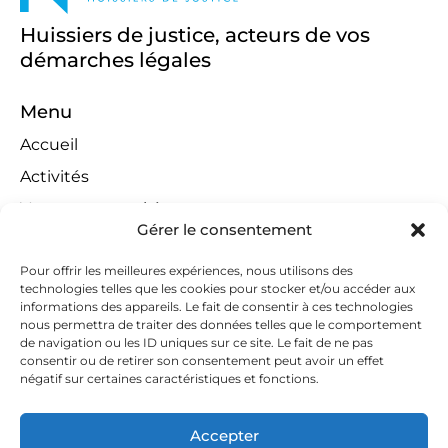
Huissiers de justice, acteurs de vos
démarches légales
Menu
Accueil
Activités
Ventes aux enchères
Gérer le consentement
Compétences territoriales
Jeux concours
Pour offrir les meilleures expériences, nous utilisons des
technologies telles que les cookies pour stocker et/ou accéder aux
Liens
informations des appareils. Le fait de consentir à ces technologies
nous permettra de traiter des données telles que le comportement
Contact
de navigation ou les ID uniques sur ce site. Le fait de ne pas
consentir ou de retirer son consentement peut avoir un effet
Contactez-nous
négatif sur certaines caractéristiques et fonctions.
huissiers@tapella-nilles.lu
Accepter
+352 26 53 50-1