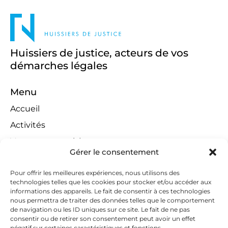
Huissiers de justice, acteurs de vos
démarches légales
Menu
Accueil
Activités
Ventes aux enchères
Gérer le consentement
Compétences territoriales
Jeux concours
Pour offrir les meilleures expériences, nous utilisons des
technologies telles que les cookies pour stocker et/ou accéder aux
Liens
informations des appareils. Le fait de consentir à ces technologies
nous permettra de traiter des données telles que le comportement
Contact
de navigation ou les ID uniques sur ce site. Le fait de ne pas
consentir ou de retirer son consentement peut avoir un effet
Contactez-nous
négatif sur certaines caractéristiques et fonctions.