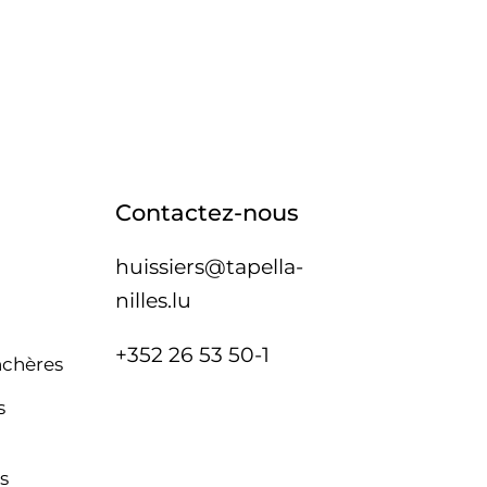
Contactez-nous
huissiers@tapella-
nilles.lu
+352 26 53 50-1
nchères
s
s