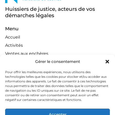
Huissiers de justice, acteurs de vos
démarches légales
Menu
Accueil
Activités
Ventes aux enchères
Gérer le consentement
Compétences territoriales
Jeux concours
Pour offrir les meilleures expériences, nous utilisons des
technologies telles que les cookies pour stocker et/ou accéder aux
Liens
informations des appareils. Le fait de consentir à ces technologies
Contact
nous permettra de traiter des données telles que le comportement
de navigation ou les ID uniques sur ce site. Le fait de ne pas
Contactez-nous
consentir ou de retirer son consentement peut avoir un effet
négatif sur certaines caractéristiques et fonctions.
huissiers@tapella-nilles.lu
+352 26 53 50-1
Accepter