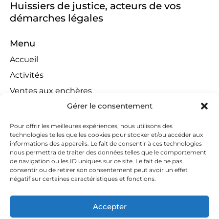
Huissiers de justice, acteurs de vos
démarches légales
Menu
Accueil
Activités
Ventes aux enchères
Gérer le consentement
Compétences territoriales
Jeux concours
Pour offrir les meilleures expériences, nous utilisons des
technologies telles que les cookies pour stocker et/ou accéder aux
Liens
informations des appareils. Le fait de consentir à ces technologies
Contact
nous permettra de traiter des données telles que le comportement
de navigation ou les ID uniques sur ce site. Le fait de ne pas
Contactez-nous
consentir ou de retirer son consentement peut avoir un effet
négatif sur certaines caractéristiques et fonctions.
huissiers@tapella-nilles.lu
+352 26 53 50-1
Accepter