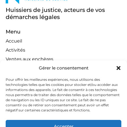
Huissiers de justice, acteurs de vos
démarches légales
Menu
Accueil
Activités
Ventes aux enchères
Gérer le consentement
Compétences territoriales
Jeux concours
Pour offrir les meilleures expériences, nous utilisons des
technologies telles que les cookies pour stocker et/ou accéder aux
Liens
informations des appareils. Le fait de consentir à ces technologies
Contact
nous permettra de traiter des données telles que le comportement
de navigation ou les ID uniques sur ce site. Le fait de ne pas
Contactez-nous
consentir ou de retirer son consentement peut avoir un effet
négatif sur certaines caractéristiques et fonctions.
huissiers@tapella-nilles.lu
+352 26 53 50-1
Accepter