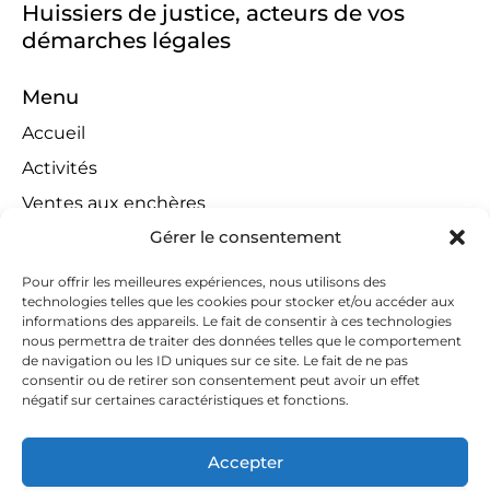
Huissiers de justice, acteurs de vos
démarches légales
Menu
Accueil
Activités
Ventes aux enchères
Gérer le consentement
Compétences territoriales
Jeux concours
Pour offrir les meilleures expériences, nous utilisons des
technologies telles que les cookies pour stocker et/ou accéder aux
Liens
informations des appareils. Le fait de consentir à ces technologies
Contact
nous permettra de traiter des données telles que le comportement
de navigation ou les ID uniques sur ce site. Le fait de ne pas
Contactez-nous
consentir ou de retirer son consentement peut avoir un effet
négatif sur certaines caractéristiques et fonctions.
huissiers@tapella-nilles.lu
+352 26 53 50-1
Accepter