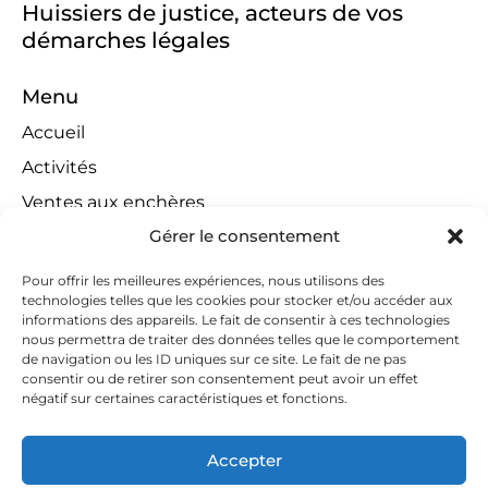
Huissiers de justice, acteurs de vos
démarches légales
Menu
Accueil
Activités
Ventes aux enchères
Gérer le consentement
Compétences territoriales
Jeux concours
Pour offrir les meilleures expériences, nous utilisons des
technologies telles que les cookies pour stocker et/ou accéder aux
Liens
informations des appareils. Le fait de consentir à ces technologies
Contact
nous permettra de traiter des données telles que le comportement
de navigation ou les ID uniques sur ce site. Le fait de ne pas
Contactez-nous
consentir ou de retirer son consentement peut avoir un effet
négatif sur certaines caractéristiques et fonctions.
huissiers@tapella-nilles.lu
+352 26 53 50-1
Accepter