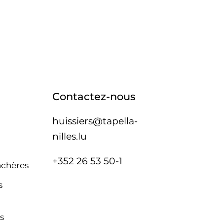
Contactez-nous
huissiers@tapella-
nilles.lu
+352 26 53 50-1
nchères
s
s