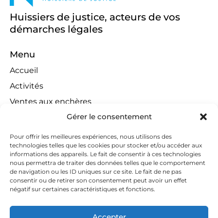
Huissiers de justice, acteurs de vos
démarches légales
Menu
Accueil
Activités
Ventes aux enchères
Gérer le consentement
Compétences territoriales
Jeux concours
Pour offrir les meilleures expériences, nous utilisons des
technologies telles que les cookies pour stocker et/ou accéder aux
Liens
informations des appareils. Le fait de consentir à ces technologies
Contact
nous permettra de traiter des données telles que le comportement
de navigation ou les ID uniques sur ce site. Le fait de ne pas
Contactez-nous
consentir ou de retirer son consentement peut avoir un effet
négatif sur certaines caractéristiques et fonctions.
huissiers@tapella-nilles.lu
+352 26 53 50-1
Accepter