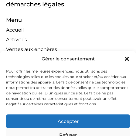
démarches légales
Menu
Accueil
Activités
Ventes aux enchères
Gérer le consentement
Compétences territoriales
Jeux concours
Pour offrir les meilleures expériences, nous utilisons des
technologies telles que les cookies pour stocker et/ou accéder aux
Liens
informations des appareils. Le fait de consentir à ces technologies
Contact
nous permettra de traiter des données telles que le comportement
de navigation ou les ID uniques sur ce site. Le fait de ne pas
Contactez-nous
consentir ou de retirer son consentement peut avoir un effet
négatif sur certaines caractéristiques et fonctions.
huissiers@tapella-nilles.lu
+352 26 53 50-1
Accepter
Refuser