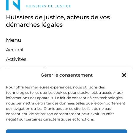
Huissiers de justice, acteurs de vos
démarches légales
Menu
Accueil
Activités
Ventes aux enchères
Gérer le consentement
Compétences territoriales
Jeux concours
Pour offrir les meilleures expériences, nous utilisons des
technologies telles que les cookies pour stocker et/ou accéder aux
Liens
informations des appareils. Le fait de consentir à ces technologies
nous permettra de traiter des données telles que le comportement
Contact
de navigation ou les ID uniques sur ce site. Le fait de ne pas
consentir ou de retirer son consentement peut avoir un effet
Contactez-nous
négatif sur certaines caractéristiques et fonctions.
huissiers@tapella-nilles.lu