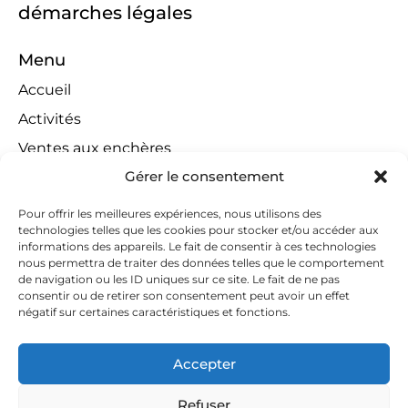
démarches légales
Menu
Accueil
Activités
Ventes aux enchères
Gérer le consentement
Compétences territoriales
Jeux concours
Pour offrir les meilleures expériences, nous utilisons des
technologies telles que les cookies pour stocker et/ou accéder aux
Liens
informations des appareils. Le fait de consentir à ces technologies
Contact
nous permettra de traiter des données telles que le comportement
de navigation ou les ID uniques sur ce site. Le fait de ne pas
Contactez-nous
consentir ou de retirer son consentement peut avoir un effet
négatif sur certaines caractéristiques et fonctions.
huissiers@tapella-nilles.lu
+352 26 53 50-1
Accepter
Refuser