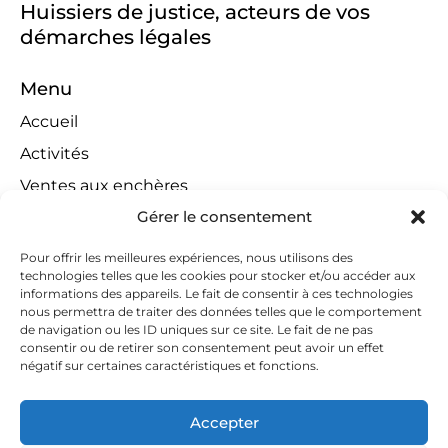
Huissiers de justice, acteurs de vos
démarches légales
Menu
Accueil
Activités
Ventes aux enchères
Gérer le consentement
Compétences territoriales
Jeux concours
Pour offrir les meilleures expériences, nous utilisons des
technologies telles que les cookies pour stocker et/ou accéder aux
Liens
informations des appareils. Le fait de consentir à ces technologies
Contact
nous permettra de traiter des données telles que le comportement
de navigation ou les ID uniques sur ce site. Le fait de ne pas
Contactez-nous
consentir ou de retirer son consentement peut avoir un effet
négatif sur certaines caractéristiques et fonctions.
huissiers@tapella-nilles.lu
+352 26 53 50-1
Accepter