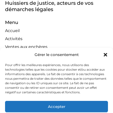
Huissiers de justice, acteurs de vos
démarches légales
Menu
Accueil
Activités
Ventes aux enchères
Gérer le consentement
Compétences territoriales
Jeux concours
Pour offrir les meilleures expériences, nous utilisons des
technologies telles que les cookies pour stocker et/ou accéder aux
Liens
informations des appareils. Le fait de consentir à ces technologies
Contact
nous permettra de traiter des données telles que le comportement
de navigation ou les ID uniques sur ce site. Le fait de ne pas
Contactez-nous
consentir ou de retirer son consentement peut avoir un effet
négatif sur certaines caractéristiques et fonctions.
huissiers@tapella-nilles.lu
+352 26 53 50-1
Accepter