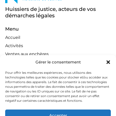
Huissiers de justice, acteurs de vos
démarches légales
Menu
Accueil
Activités
Ventes aux enchères
Gérer le consentement
Compétences territoriales
Jeux concours
Pour offrir les meilleures expériences, nous utilisons des
technologies telles que les cookies pour stocker et/ou accéder aux
Liens
informations des appareils. Le fait de consentir à ces technologies
Contact
nous permettra de traiter des données telles que le comportement
de navigation ou les ID uniques sur ce site. Le fait de ne pas
Contactez-nous
consentir ou de retirer son consentement peut avoir un effet
négatif sur certaines caractéristiques et fonctions.
huissiers@tapella-nilles.lu
+352 26 53 50-1
Accepter