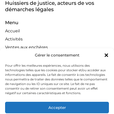
Huissiers de justice, acteurs de vos
démarches légales
Menu
Accueil
Activités
Ventes aux enchères
Gérer le consentement
Compétences territoriales
Jeux concours
Pour offrir les meilleures expériences, nous utilisons des
technologies telles que les cookies pour stocker et/ou accéder aux
Liens
informations des appareils. Le fait de consentir à ces technologies
Contact
nous permettra de traiter des données telles que le comportement
de navigation ou les ID uniques sur ce site. Le fait de ne pas
Contactez-nous
consentir ou de retirer son consentement peut avoir un effet
négatif sur certaines caractéristiques et fonctions.
huissiers@tapella-nilles.lu
+352 26 53 50-1
Accepter