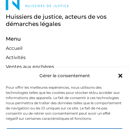
Huissiers de justice, acteurs de vos
démarches légales
Menu
Accueil
Activités
Ventes aux enchères
Gérer le consentement
Compétences territoriales
Jeux concours
Pour offrir les meilleures expériences, nous utilisons des
technologies telles que les cookies pour stocker et/ou accéder aux
Liens
informations des appareils. Le fait de consentir à ces technologies
Contact
nous permettra de traiter des données telles que le comportement
de navigation ou les ID uniques sur ce site. Le fait de ne pas
Contactez-nous
consentir ou de retirer son consentement peut avoir un effet
négatif sur certaines caractéristiques et fonctions.
huissiers@tapella-nilles.lu