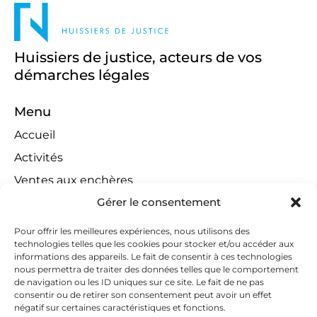
Huissiers de justice, acteurs de vos
démarches légales
Menu
Accueil
Activités
Ventes aux enchères
Gérer le consentement
Compétences territoriales
Jeux concours
Pour offrir les meilleures expériences, nous utilisons des
technologies telles que les cookies pour stocker et/ou accéder aux
Liens
informations des appareils. Le fait de consentir à ces technologies
Contact
nous permettra de traiter des données telles que le comportement
de navigation ou les ID uniques sur ce site. Le fait de ne pas
Contactez-nous
consentir ou de retirer son consentement peut avoir un effet
négatif sur certaines caractéristiques et fonctions.
huissiers@tapella-nilles.lu