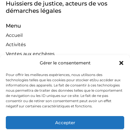
Huissiers de justice, acteurs de vos
démarches légales
Menu
Accueil
Activités
Ventes aux enchères
Gérer le consentement
Compétences territoriales
Jeux concours
Pour offrir les meilleures expériences, nous utilisons des
technologies telles que les cookies pour stocker et/ou accéder aux
Liens
informations des appareils. Le fait de consentir à ces technologies
Contact
nous permettra de traiter des données telles que le comportement
de navigation ou les ID uniques sur ce site. Le fait de ne pas
Contactez-nous
consentir ou de retirer son consentement peut avoir un effet
négatif sur certaines caractéristiques et fonctions.
huissiers@tapella-nilles.lu
+352 26 53 50-1
Accepter