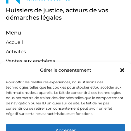
Huissiers de justice, acteurs de vos
démarches légales
Menu
Accueil
Activités
Ventes aux enchères
Gérer le consentement
Compétences territoriales
Jeux concours
Pour offrir les meilleures expériences, nous utilisons des
technologies telles que les cookies pour stocker et/ou accéder aux
Liens
informations des appareils. Le fait de consentir à ces technologies
Contact
nous permettra de traiter des données telles que le comportement
de navigation ou les ID uniques sur ce site. Le fait de ne pas
Contactez-nous
consentir ou de retirer son consentement peut avoir un effet
négatif sur certaines caractéristiques et fonctions.
huissiers@tapella-nilles.lu
+352 26 53 50-1
Accepter