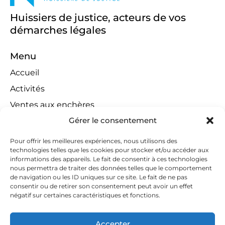
Huissiers de justice, acteurs de vos
démarches légales
Menu
Accueil
Activités
Ventes aux enchères
Gérer le consentement
Compétences territoriales
Jeux concours
Pour offrir les meilleures expériences, nous utilisons des
technologies telles que les cookies pour stocker et/ou accéder aux
Liens
informations des appareils. Le fait de consentir à ces technologies
Contact
nous permettra de traiter des données telles que le comportement
de navigation ou les ID uniques sur ce site. Le fait de ne pas
Contactez-nous
consentir ou de retirer son consentement peut avoir un effet
négatif sur certaines caractéristiques et fonctions.
huissiers@tapella-nilles.lu
+352 26 53 50-1
Accepter