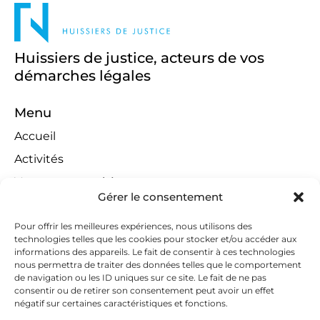
Huissiers de justice, acteurs de vos
démarches légales
Menu
Accueil
Activités
Ventes aux enchères
Gérer le consentement
Compétences territoriales
Jeux concours
Pour offrir les meilleures expériences, nous utilisons des
technologies telles que les cookies pour stocker et/ou accéder aux
Liens
informations des appareils. Le fait de consentir à ces technologies
nous permettra de traiter des données telles que le comportement
Contact
de navigation ou les ID uniques sur ce site. Le fait de ne pas
consentir ou de retirer son consentement peut avoir un effet
Contactez-nous
négatif sur certaines caractéristiques et fonctions.
huissiers@tapella-nilles.lu