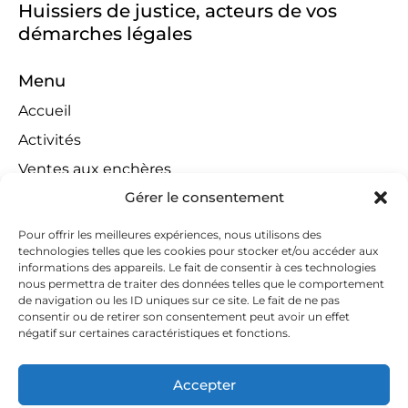
Huissiers de justice, acteurs de vos
démarches légales
Menu
Accueil
Activités
Ventes aux enchères
Gérer le consentement
Compétences territoriales
Jeux concours
Pour offrir les meilleures expériences, nous utilisons des
technologies telles que les cookies pour stocker et/ou accéder aux
Liens
informations des appareils. Le fait de consentir à ces technologies
Contact
nous permettra de traiter des données telles que le comportement
de navigation ou les ID uniques sur ce site. Le fait de ne pas
Contactez-nous
consentir ou de retirer son consentement peut avoir un effet
négatif sur certaines caractéristiques et fonctions.
huissiers@tapella-nilles.lu
+352 26 53 50-1
Accepter