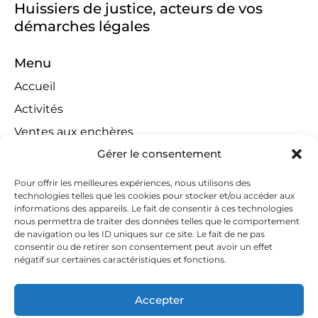
Huissiers de justice, acteurs de vos
démarches légales
Menu
Accueil
Activités
Ventes aux enchères
Gérer le consentement
Compétences territoriales
Jeux concours
Pour offrir les meilleures expériences, nous utilisons des
technologies telles que les cookies pour stocker et/ou accéder aux
Liens
informations des appareils. Le fait de consentir à ces technologies
Contact
nous permettra de traiter des données telles que le comportement
de navigation ou les ID uniques sur ce site. Le fait de ne pas
Contactez-nous
consentir ou de retirer son consentement peut avoir un effet
négatif sur certaines caractéristiques et fonctions.
huissiers@tapella-nilles.lu
+352 26 53 50-1
Accepter