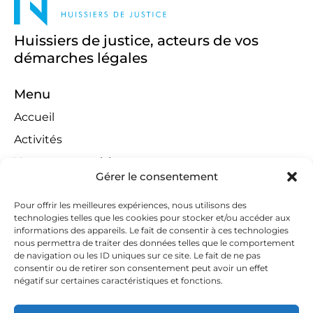
Huissiers de justice, acteurs de vos
démarches légales
Menu
Accueil
Activités
Ventes aux enchères
Gérer le consentement
Compétences territoriales
Jeux concours
Pour offrir les meilleures expériences, nous utilisons des
technologies telles que les cookies pour stocker et/ou accéder aux
Liens
informations des appareils. Le fait de consentir à ces technologies
nous permettra de traiter des données telles que le comportement
Contact
de navigation ou les ID uniques sur ce site. Le fait de ne pas
consentir ou de retirer son consentement peut avoir un effet
Contactez-nous
négatif sur certaines caractéristiques et fonctions.
huissiers@tapella-nilles.lu