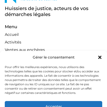
Huissiers de justice, acteurs de vos
démarches légales
Menu
Accueil
Activités
Ventes aux enchères
Gérer le consentement
Compétences territoriales
Jeux concours
Pour offrir les meilleures expériences, nous utilisons des
technologies telles que les cookies pour stocker et/ou accéder aux
Liens
informations des appareils. Le fait de consentir à ces technologies
Contact
nous permettra de traiter des données telles que le comportement
de navigation ou les ID uniques sur ce site. Le fait de ne pas
Contactez-nous
consentir ou de retirer son consentement peut avoir un effet
négatif sur certaines caractéristiques et fonctions.
huissiers@tapella-nilles.lu
+352 26 53 50-1
Accepter