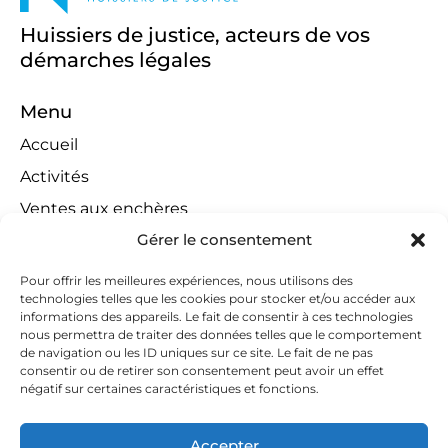
Huissiers de justice, acteurs de vos
démarches légales
Menu
Accueil
Activités
Ventes aux enchères
Gérer le consentement
Compétences territoriales
Jeux concours
Pour offrir les meilleures expériences, nous utilisons des
technologies telles que les cookies pour stocker et/ou accéder aux
Liens
informations des appareils. Le fait de consentir à ces technologies
Contact
nous permettra de traiter des données telles que le comportement
de navigation ou les ID uniques sur ce site. Le fait de ne pas
Contactez-nous
consentir ou de retirer son consentement peut avoir un effet
négatif sur certaines caractéristiques et fonctions.
huissiers@tapella-nilles.lu
+352 26 53 50-1
Accepter