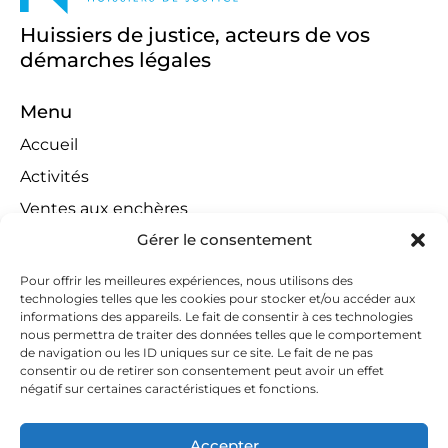
Huissiers de justice, acteurs de vos
démarches légales
Menu
Accueil
Activités
Ventes aux enchères
Gérer le consentement
Compétences territoriales
Jeux concours
Pour offrir les meilleures expériences, nous utilisons des
technologies telles que les cookies pour stocker et/ou accéder aux
Liens
informations des appareils. Le fait de consentir à ces technologies
Contact
nous permettra de traiter des données telles que le comportement
de navigation ou les ID uniques sur ce site. Le fait de ne pas
Contactez-nous
consentir ou de retirer son consentement peut avoir un effet
négatif sur certaines caractéristiques et fonctions.
huissiers@tapella-nilles.lu
+352 26 53 50-1
Accepter