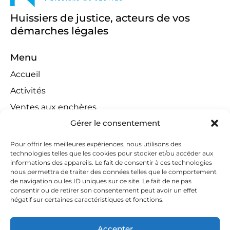
Huissiers de justice, acteurs de vos
démarches légales
Menu
Accueil
Activités
Ventes aux enchères
Gérer le consentement
Compétences territoriales
Jeux concours
Pour offrir les meilleures expériences, nous utilisons des
technologies telles que les cookies pour stocker et/ou accéder aux
Liens
informations des appareils. Le fait de consentir à ces technologies
Contact
nous permettra de traiter des données telles que le comportement
de navigation ou les ID uniques sur ce site. Le fait de ne pas
Contactez-nous
consentir ou de retirer son consentement peut avoir un effet
négatif sur certaines caractéristiques et fonctions.
huissiers@tapella-nilles.lu
+352 26 53 50-1
Accepter