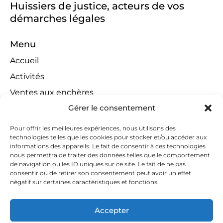
Huissiers de justice, acteurs de vos
démarches légales
Menu
Accueil
Activités
Ventes aux enchères
Gérer le consentement
Compétences territoriales
Jeux concours
Pour offrir les meilleures expériences, nous utilisons des
technologies telles que les cookies pour stocker et/ou accéder aux
Liens
informations des appareils. Le fait de consentir à ces technologies
Contact
nous permettra de traiter des données telles que le comportement
de navigation ou les ID uniques sur ce site. Le fait de ne pas
Contactez-nous
consentir ou de retirer son consentement peut avoir un effet
négatif sur certaines caractéristiques et fonctions.
huissiers@tapella-nilles.lu
+352 26 53 50-1
Accepter