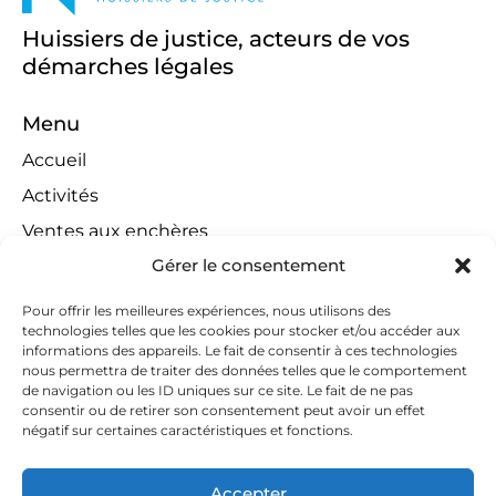
Huissiers de justice, acteurs de vos
démarches légales
Menu
Accueil
Activités
Ventes aux enchères
Gérer le consentement
Compétences territoriales
Jeux concours
Pour offrir les meilleures expériences, nous utilisons des
technologies telles que les cookies pour stocker et/ou accéder aux
Liens
informations des appareils. Le fait de consentir à ces technologies
Contact
nous permettra de traiter des données telles que le comportement
de navigation ou les ID uniques sur ce site. Le fait de ne pas
Contactez-nous
consentir ou de retirer son consentement peut avoir un effet
négatif sur certaines caractéristiques et fonctions.
huissiers@tapella-nilles.lu
+352 26 53 50-1
Accepter