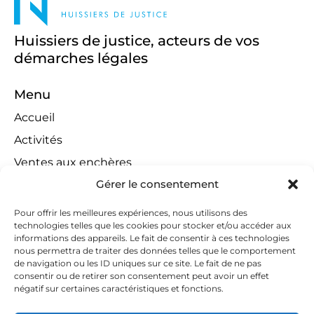
Huissiers de justice, acteurs de vos
démarches légales
Menu
Accueil
Activités
Ventes aux enchères
Gérer le consentement
Compétences territoriales
Jeux concours
Pour offrir les meilleures expériences, nous utilisons des
technologies telles que les cookies pour stocker et/ou accéder aux
Liens
informations des appareils. Le fait de consentir à ces technologies
Contact
nous permettra de traiter des données telles que le comportement
de navigation ou les ID uniques sur ce site. Le fait de ne pas
Contactez-nous
consentir ou de retirer son consentement peut avoir un effet
négatif sur certaines caractéristiques et fonctions.
huissiers@tapella-nilles.lu