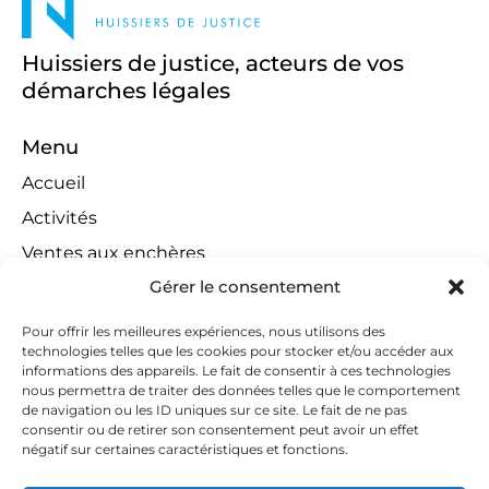
Huissiers de justice, acteurs de vos
démarches légales
Menu
Accueil
Activités
Ventes aux enchères
Gérer le consentement
Compétences territoriales
Jeux concours
Pour offrir les meilleures expériences, nous utilisons des
technologies telles que les cookies pour stocker et/ou accéder aux
Liens
informations des appareils. Le fait de consentir à ces technologies
Contact
nous permettra de traiter des données telles que le comportement
de navigation ou les ID uniques sur ce site. Le fait de ne pas
Contactez-nous
consentir ou de retirer son consentement peut avoir un effet
négatif sur certaines caractéristiques et fonctions.
huissiers@tapella-nilles.lu