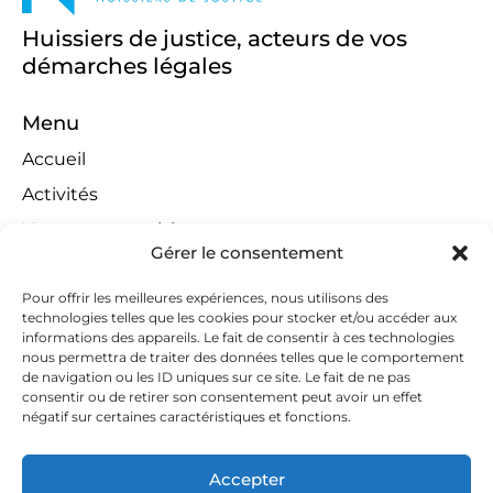
Huissiers de justice, acteurs de vos
démarches légales
Menu
Accueil
Activités
Ventes aux enchères
Gérer le consentement
Compétences territoriales
Jeux concours
Pour offrir les meilleures expériences, nous utilisons des
technologies telles que les cookies pour stocker et/ou accéder aux
Liens
informations des appareils. Le fait de consentir à ces technologies
nous permettra de traiter des données telles que le comportement
Contact
de navigation ou les ID uniques sur ce site. Le fait de ne pas
consentir ou de retirer son consentement peut avoir un effet
Contactez-nous
négatif sur certaines caractéristiques et fonctions.
huissiers@tapella-nilles.lu
Accepter
+352 26 53 50-1