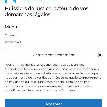
Huissiers de justice, acteurs de vos
démarches légales
Menu
Accueil
Activités
Ventes aux enchères
Gérer le consentement
Compétences territoriales
Jeux concours
Pour offrir les meilleures expériences, nous utilisons des
technologies telles que les cookies pour stocker et/ou accéder aux
Liens
informations des appareils. Le fait de consentir à ces technologies
nous permettra de traiter des données telles que le comportement
Contact
de navigation ou les ID uniques sur ce site. Le fait de ne pas
consentir ou de retirer son consentement peut avoir un effet
Contactez-nous
négatif sur certaines caractéristiques et fonctions.
huissiers@tapella-nilles.lu
Accepter
+352 26 53 50-1