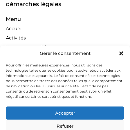
démarches légales
Menu
Accueil
Activités
Ventes aux enchères
Gérer le consentement
Compétences territoriales
Jeux concours
Pour offrir les meilleures expériences, nous utilisons des
technologies telles que les cookies pour stocker et/ou accéder aux
Liens
informations des appareils. Le fait de consentir à ces technologies
nous permettra de traiter des données telles que le comportement
Contact
de navigation ou les ID uniques sur ce site. Le fait de ne pas
consentir ou de retirer son consentement peut avoir un effet
Contactez-nous
négatif sur certaines caractéristiques et fonctions.
huissiers@tapella-nilles.lu
Accepter
+352 26 53 50-1
Refuser