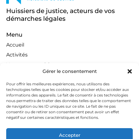
Huissiers de justice, acteurs de vos
démarches légales
Menu
Accueil
Activités
Ventes aux enchères
Gérer le consentement
Compétences territoriales
Jeux concours
Pour offrir les meilleures expériences, nous utilisons des
technologies telles que les cookies pour stocker et/ou accéder aux
Liens
informations des appareils. Le fait de consentir à ces technologies
nous permettra de traiter des données telles que le comportement
Contact
de navigation ou les ID uniques sur ce site. Le fait de ne pas
consentir ou de retirer son consentement peut avoir un effet
Contactez-nous
négatif sur certaines caractéristiques et fonctions.
huissiers@tapella-nilles.lu
Accepter
+352 26 53 50-1