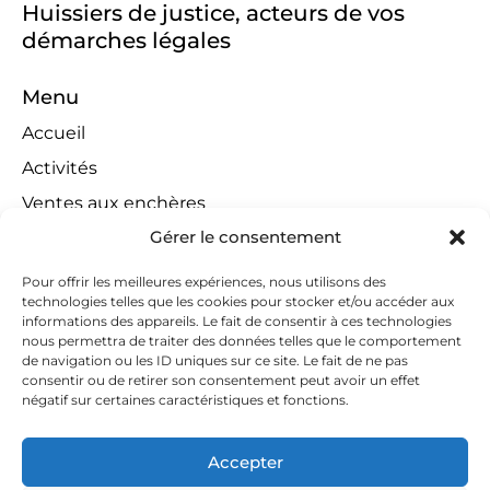
Huissiers de justice, acteurs de vos
démarches légales
Menu
Accueil
Activités
Ventes aux enchères
Gérer le consentement
Compétences territoriales
Jeux concours
Pour offrir les meilleures expériences, nous utilisons des
technologies telles que les cookies pour stocker et/ou accéder aux
Liens
informations des appareils. Le fait de consentir à ces technologies
Contact
nous permettra de traiter des données telles que le comportement
de navigation ou les ID uniques sur ce site. Le fait de ne pas
Contactez-nous
consentir ou de retirer son consentement peut avoir un effet
négatif sur certaines caractéristiques et fonctions.
huissiers@tapella-nilles.lu
+352 26 53 50-1
Accepter