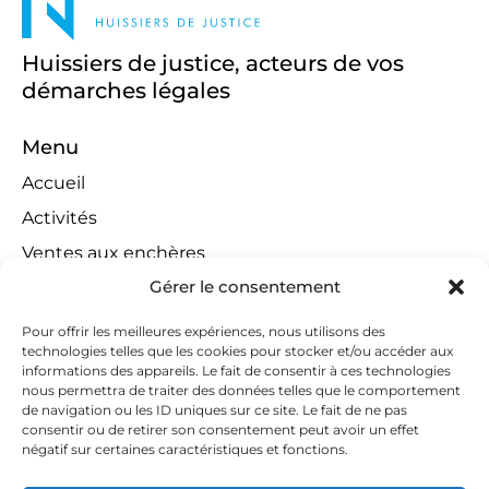
Huissiers de justice, acteurs de vos
démarches légales
Menu
Accueil
Activités
Ventes aux enchères
Gérer le consentement
Compétences territoriales
Jeux concours
Pour offrir les meilleures expériences, nous utilisons des
technologies telles que les cookies pour stocker et/ou accéder aux
Liens
informations des appareils. Le fait de consentir à ces technologies
Contact
nous permettra de traiter des données telles que le comportement
de navigation ou les ID uniques sur ce site. Le fait de ne pas
Contactez-nous
consentir ou de retirer son consentement peut avoir un effet
négatif sur certaines caractéristiques et fonctions.
huissiers@tapella-nilles.lu