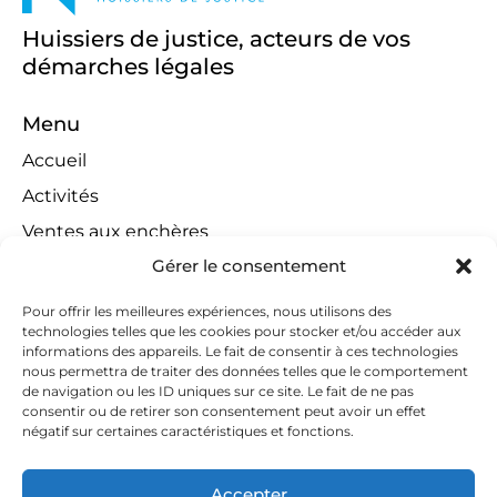
Huissiers de justice, acteurs de vos
démarches légales
Menu
Accueil
Activités
Ventes aux enchères
Gérer le consentement
Compétences territoriales
Jeux concours
Pour offrir les meilleures expériences, nous utilisons des
technologies telles que les cookies pour stocker et/ou accéder aux
Liens
informations des appareils. Le fait de consentir à ces technologies
Contact
nous permettra de traiter des données telles que le comportement
de navigation ou les ID uniques sur ce site. Le fait de ne pas
Contactez-nous
consentir ou de retirer son consentement peut avoir un effet
négatif sur certaines caractéristiques et fonctions.
huissiers@tapella-nilles.lu
+352 26 53 50-1
Accepter