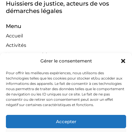
Huissiers de justice, acteurs de vos
démarches légales
Menu
Accueil
Activités
Ventes aux enchères
Gérer le consentement
Compétences territoriales
Jeux concours
Pour offrir les meilleures expériences, nous utilisons des
technologies telles que les cookies pour stocker et/ou accéder aux
Liens
informations des appareils. Le fait de consentir à ces technologies
nous permettra de traiter des données telles que le comportement
Contact
de navigation ou les ID uniques sur ce site. Le fait de ne pas
consentir ou de retirer son consentement peut avoir un effet
Contactez-nous
négatif sur certaines caractéristiques et fonctions.
huissiers@tapella-nilles.lu
Accepter
+352 26 53 50-1