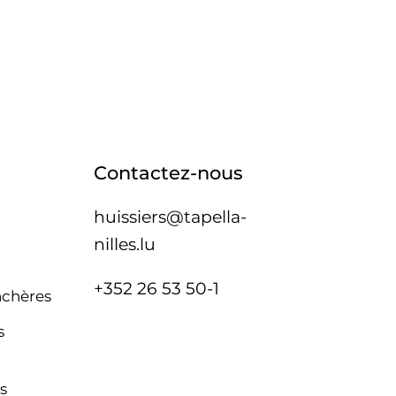
Contactez-nous
huissiers@tapella-
nilles.lu
+352 26 53 50-1
nchères
s
s