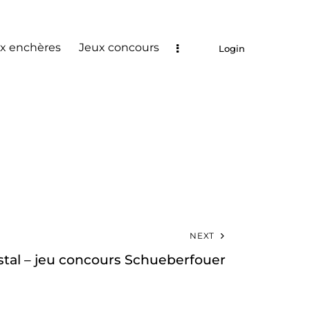
x enchères
Jeux concours
Login
NEXT
stal – jeu concours Schueberfouer