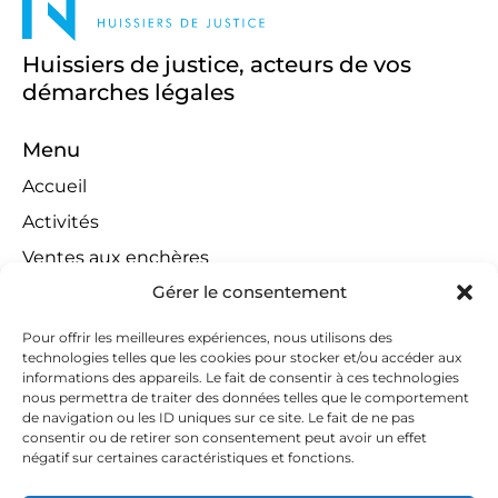
Huissiers de justice, acteurs de vos
démarches légales
Menu
Accueil
Activités
Ventes aux enchères
Gérer le consentement
Compétences territoriales
Jeux concours
Pour offrir les meilleures expériences, nous utilisons des
technologies telles que les cookies pour stocker et/ou accéder aux
Liens
informations des appareils. Le fait de consentir à ces technologies
Contact
nous permettra de traiter des données telles que le comportement
de navigation ou les ID uniques sur ce site. Le fait de ne pas
Contactez-nous
consentir ou de retirer son consentement peut avoir un effet
négatif sur certaines caractéristiques et fonctions.
huissiers@tapella-nilles.lu